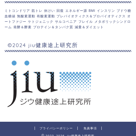
ミトコンドリア
筋トレ
休けい
回復
エネルギー源
BMI
インスリン
ブドウ糖
血糖値
無酸素運動
有酸素運動
プレバイオティクス＆プロバイオティクス
オ
ートファジー
ケトジェニック
サルコペニア
フレイル
メタボリックシンドロ
ーム
発酵＆酵素
プロテイン＆タンパク質
減量＆ダイエット
©2024 jiu健康途上研究所
プライバシーポリシー
免責事項
2023–2026 jiu健康途上研究所