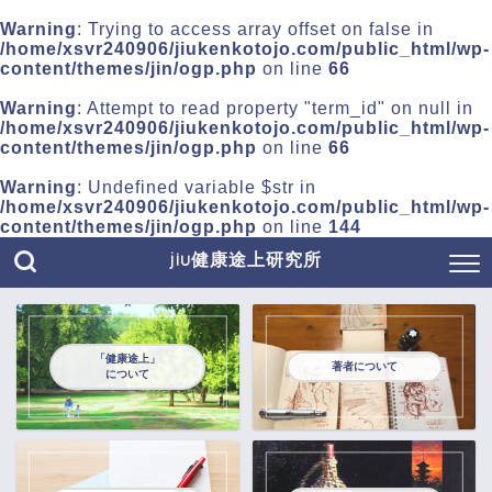
Warning
: Trying to access array offset on false in
/home/xsvr240906/jiukenkotojo.com/public_html/wp-
content/themes/jin/ogp.php
on line
66
Warning
: Attempt to read property "term_id" on null in
/home/xsvr240906/jiukenkotojo.com/public_html/wp-
content/themes/jin/ogp.php
on line
66
Warning
: Undefined variable $str in
/home/xsvr240906/jiukenkotojo.com/public_html/wp-
content/themes/jin/ogp.php
on line
144
jiu健康途上研究所
「健康途上」
著者について
について