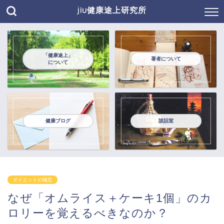
jiu健康途上研究所
「健康途上」
著者について
について
健康ブログ
談話室
ダイエットの極意
なぜ「オムライス＋ケーキ1個」のカ
ロリーを覚えるべきなのか？