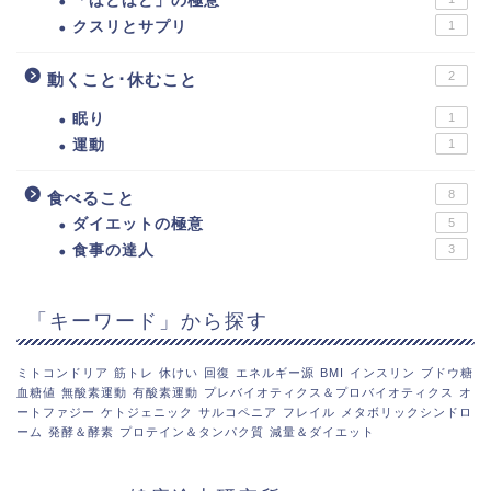
「ほどほど」の極意
クスリとサプリ
1
2
動くこと･休むこと
眠り
1
運動
1
8
食べること
ダイエットの極意
5
食事の達人
3
「キーワード」から探す
ミトコンドリア
筋トレ
休けい
回復
エネルギー源
BMI
インスリン
ブドウ糖
血糖値
無酸素運動
有酸素運動
プレバイオティクス＆プロバイオティクス
オ
ートファジー
ケトジェニック
サルコペニア
フレイル
メタボリックシンドロ
ーム
発酵＆酵素
プロテイン＆タンパク質
減量＆ダイエット