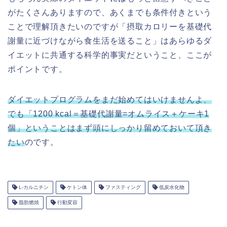
がたくさんありますので、あくまでも条件付きという
ことで理解頂きたいのですが「摂取カロリーを基礎代
謝量に近づけながら食生活を送ること」はあらゆるダ
イエットに共通する科学的事実だということ、ここが
ポイントです。
ダイエットプログラムをまだ始めてはいけませんよ、
でも「1200 kcal＝基礎代謝量=オムライス＋ケーキ1
個」ということはまず頭にしっかり留めておいて頂き
たい
のです。
L-カルニチン
ケトン体
ファスティング
低炭水化物
脂肪燃焼
行動変容