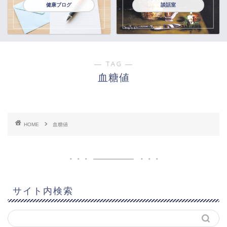
健康ブログ
談話室
― TAG ―
血糖値
HOME
血糖値
サイト内検索