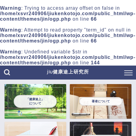
Warning
: Trying to access array offset on false in
/home/xsvr240906/jiukenkotojo.com/public_html/wp-
content/themes/jin/ogp.php
on line
66
Warning
: Attempt to read property "term_id" on null in
/home/xsvr240906/jiukenkotojo.com/public_html/wp-
content/themes/jin/ogp.php
on line
66
Warning
: Undefined variable $str in
/home/xsvr240906/jiukenkotojo.com/public_html/wp-
content/themes/jin/ogp.php
on line
144
jiu健康途上研究所
「健康途上」
著者について
について