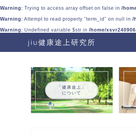
Warning
: Trying to access array offset on false in
/home
Warning
: Attempt to read property "term_id" on null in
/
Warning
: Undefined variable $str in
/home/xsvr240906/
jiu健康途上研究所
「健康途上」
について