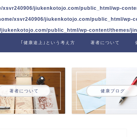
/xsvr240906/jiukenkotojo.com/public_html/wp-conte
home/xsvr240906/jiukenkotojo.com/public_html/wp-c
jiukenkotojo.com/public_html/wp-content/themes/ji
｢健康途上｣という考え方
著者について
著者について
健康ブログ