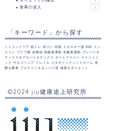
ダイエットの極意
5
食事の達人
3
「キーワード」から探す
ミトコンドリア
筋トレ
休けい
回復
エネルギー源
BMI
イン
スリン
ブドウ糖
血糖値
無酸素運動
有酸素運動
プレバイオ
ティクス＆プロバイオティクス
オートファジー
ケトジェニ
ック
サルコペニア
フレイル
メタボリックシンドローム
発
酵＆酵素
プロテイン＆タンパク質
減量＆ダイエット
©2024 jiu健康途上研究所